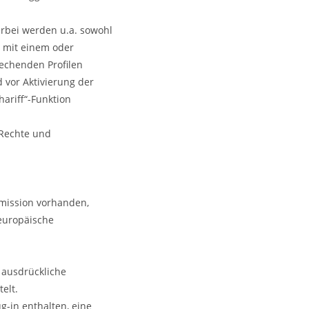
erbei werden u.a. sowohl
ig mit einem oder
echenden Profilen
 vor Aktivierung der
ariff“-Funktion
 Rechte und
mmission vorhanden,
 europäische
ausdrückliche
elt.
g-in enthalten, eine