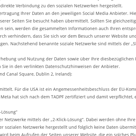
 direkte Verbindung zu den sozialen Netzwerken hergestellt.
rtragung Ihrer Daten an den jeweiligen Social Media Anbieter. Hi
serer Seiten Sie besucht haben übermittelt. Sollten Sie gleichzeit
n sein, werden die gesammelten Informationen auch Ihren entspr
ch verhindern, dass Sie sich vor dem Besuch unserer Website und
ggen. Nachstehend benannte soziale Netzwerke sind mittels der „Sh
hebung und Nutzung der Daten sowie über Ihre diesbezüglichen
n Sie in den verlinkten Datenschutzhinweisen der Anbieter.
nd Canal Square, Dublin 2, Ireland):
mittelt. Für die USA ist ein Angemessenheitsbeschluss der EU-Ko
 Meta hat sich nach dem TADPF zertifiziert und damit verpflichtet,
k-Lösung“
r Netzwerke mittels der „2-Klick-Lösung“. Dabei werden ohne Ihre 
sozialen Netzwerke hergestellt und folglich keine Daten übermitt
rd beim Aufrufen der Seiten unserer Website, die ein solches Plu