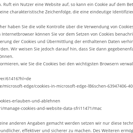
 Ruft ein Nutzer eine Website auf, so kann ein Cookie auf dem Be
eine charakteristische Zeichenfolge, die eine eindeutige Identifiz
er haben Sie die volle Kontrolle über die Verwendung von Cookie
m Internetbrowser können Sie vor dem Setzen von Cookies benachri
erung der Cookies und Übermittlung der enthaltenen Daten verhin
den. Wir weisen Sie jedoch darauf hin, dass Sie dann gegebenenfa
können.
ormieren, wie Sie die Cookies bei den wichtigsten Browsern verwal
wer/61416?hl=de
de/microsoft-edge/cookies-in-microsoft-edge-lB6schen-63947406-4
/cookies-erlauben-und-ablehnen
ari/manage-cookies-and-website-data-sfri11471/mac
keine anderen Angaben gemacht werden setzen wir nur diese tech
undlicher, effektiver und sicherer zu machen. Des Weiteren ermög