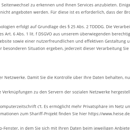
Seitenwechsel zu erkennen und Ihnen Services anzubieten. Einig
nicht angeboten werden. Für diese ist es erforderlich, dass der 
ologien erfolgt auf Grundlage des § 25 Abs. 2 TDDDG. Die Verarbei
 Art. 6 Abs. 1 lit. f DSGVO aus unserem überwiegenden berechtig
ebsite sowie einer nutzerfreundlichen und effektiven Gestaltung 
er besonderen Situation ergeben, jederzeit dieser Verarbeitung Sie
r Netzwerke. Damit Sie die Kontrolle über Ihre Daten behalten, nu
Verknüpfungen zu den Servern der sozialen Netzwerke hergestellt
Computerzeitschrift c’t. Es ermöglicht mehr Privatsphäre im Netz un
ationen zum Shariff-Projekt finden Sie hier https://www.heise.de/c
p-Fenster, in dem Sie sich mit Ihren Daten beim jeweiligen Anbiet